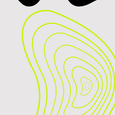
lidade, impacto
entregamos um amplo
ndo tradicional