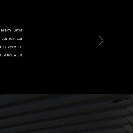
criaram uma
a comunicar
arca vem se
 a SURURU a
ça os nossos serviços e saiba exatamente
 podemos somar com a sua empresa!