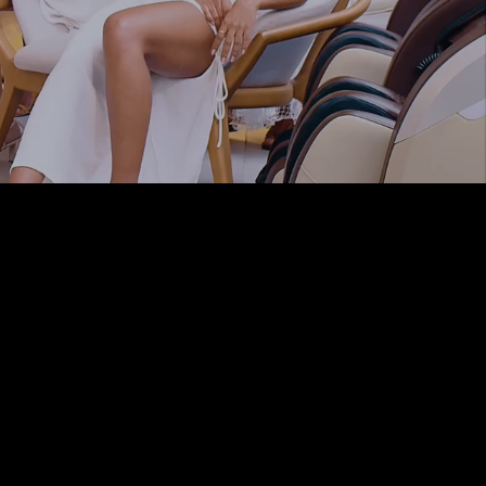
dade é a espinha dorsal da nossa abordagem. Cada
criamos é cuidadosamente moldada para minimizar o
eta. Comprometemo-nos a fazer escolhas conscientes,
s de forma responsável e valorizando o bem-estar
abalhar conosco, você se une a uma jornada que promove