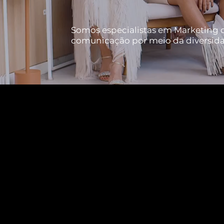
Somos especialistas em Marketing de
comunicação por meio da diversid
ATRIBUTOS
Nossos atributos
não apenas
guiam nossas ações, mas
também refletem nosso
compromisso em moldar um