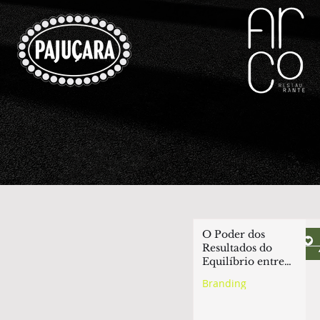
O Poder dos
 de
Resultados do
Equilíbrio entre
gital.
Branding e
Branding
truir
Performance