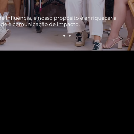
 Influência, e nosso propósito é enriquecer a
ade e comunicação de impacto.
VISÃO DE FUTURO
A Sustentabili
estratégia que 
impacto no plan
usando recurso
ambiental. Ao tr