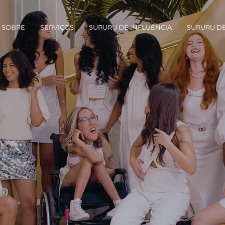
SOBRE
SERVIÇOS
SURURU DE INFLUÊNCIA
SURURU DE
e que
IA!