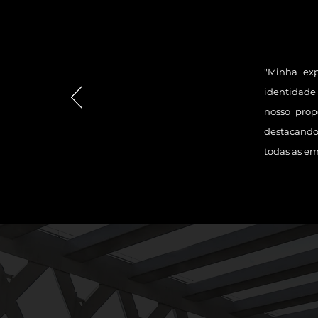
"Minha exp
identidade
nosso prop
destacando
todas as em
MARCAS QUE JÁ
ANDARAM COM A 